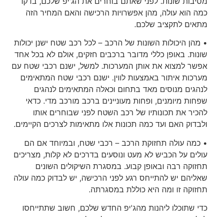
מסיבות שונות. לפני שאתם בוחרים את הג'יפ שלכם, בדקו
כמה הוא עולה, מהן אפשרויות הרכישה והאם המחיר הזה
מתאים לתקציב שלכם.
• מהן היכולות השונות של הרכב – לכל רכב שטח ישנן יכולות
שונות. באופן כללי מדובר ברכבים חזקים, אולם לא בכל אחד
אפשר למצוא את אותן המערכות. למשל, ישנם רכבי שטח עם
מערכות איתור באמצעות לווין. ישנם רכבי שטח המתאימים
לנהגים מנוסים מאד בתחום וכאלה המתאימים לנהגים
שפחות מיומנים, ופחות מעוניינים ברכב מורכב מדי. כדאי
להכיר את תכונותיו של רכב השטח לפני שבוחרים אותו
ולבדוק האם ועד כמה תכונות אלו מתאימות לצרכים הקיימים.
• כמה עולה תחזוקת הרכב – רכבי שטח, ובמיוחד אם הם
עולים על הכביש לא מעט ונוסעים בדרכים לא קלות, מצריכים
תחזוקה רבה ובאופן קבוע. במסגרת השיקולים השונים
שאליהם יש להתייחס רגע לפני הרכישה, יש לבדוק כמה עולה
תחזוקה זו ומה היא כוללת במסגרתה.
כדי שתוכלו ליהנות מהג'יפ החדש שלכם, חשוב שתתייחסו