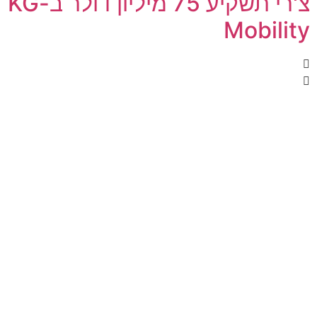
צ'רי תשקיע 75 מיליון דולר ב-KG
Mobility