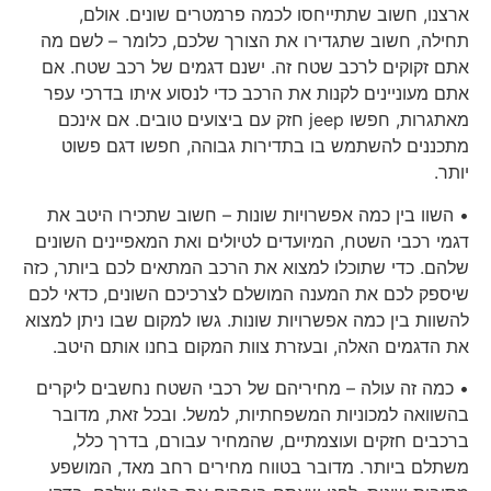
ארצנו, חשוב שתתייחסו לכמה פרמטרים שונים. אולם,
תחילה, חשוב שתגדירו את הצורך שלכם, כלומר – לשם מה
אתם זקוקים לרכב שטח זה. ישנם דגמים של רכב שטח. אם
אתם מעוניינים לקנות את הרכב כדי לנסוע איתו בדרכי עפר
מאתגרות, חפשו jeep חזק עם ביצועים טובים. אם אינכם
מתכננים להשתמש בו בתדירות גבוהה, חפשו דגם פשוט
יותר.
• השוו בין כמה אפשרויות שונות – חשוב שתכירו היטב את
דגמי רכבי השטח, המיועדים לטיולים ואת המאפיינים השונים
שלהם. כדי שתוכלו למצוא את הרכב המתאים לכם ביותר, כזה
שיספק לכם את המענה המושלם לצרכיכם השונים, כדאי לכם
להשוות בין כמה אפשרויות שונות. גשו למקום שבו ניתן למצוא
את הדגמים האלה, ובעזרת צוות המקום בחנו אותם היטב.
• כמה זה עולה – מחיריהם של רכבי השטח נחשבים ליקרים
בהשוואה למכוניות המשפחתיות, למשל. ובכל זאת, מדובר
ברכבים חזקים ועוצמתיים, שהמחיר עבורם, בדרך כלל,
משתלם ביותר. מדובר בטווח מחירים רחב מאד, המושפע