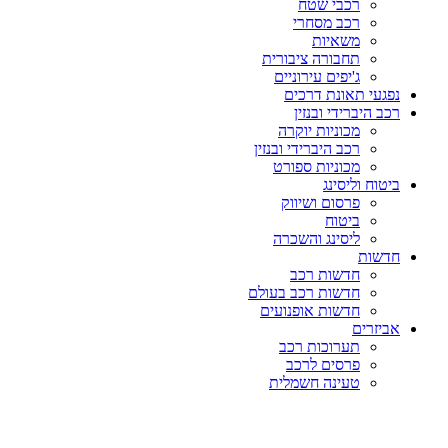
רכבי שטח
רכב מסחרי
משאיות
תחבורה ציבורית
ג'יפים עירוניים
נפגעי תאונת דרכים
רכב היברידי ובנזין
מכוניות יוקרה
רכב היברידי ובנזין
מכוניות ספורט
ביטוח וליסינג
פרסום ושיווק
ביטוח
ליסינג והשכרה
חדשות
חדשות רכב
חדשות רכב בעולם
חדשות אופנועים
אביזרים
תערוכות רכב
פרסים לרכב
טעינה חשמלית