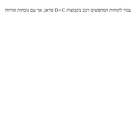
בזכות רכב בסיס גלגלים ארוך במיוחד (279 ס"מ), ל-408 יש את תא הנוסעים המרווח ביותר במשפחת דגמי פיג'ו. פיג'ו 408 החדשה תציע פתרון שימושי עבור לקוחות המחפשים רכב בקבוצות C ו-D סדאן, אך עם נוכחות ומרווח