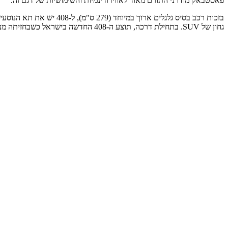
פאסטבאק מודרני התורם מאוד לאווירודינמיות והשימושיות של דגם זה.
גחון של SUV. בתחילת דרכה, תוצע ה-408 החדשה בישראל כשבחזיתה מנוע ה-1.2 ליטר PureTech עם תיבת 8 הילוכים אוטומטית.