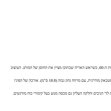
ה-408 נושאת את לוגו פיג'ו החדש, אשר עוצב מחדש. לוגו זה עוצב על ידי מעצבי פיג'ו ולא על ידי גוף חיצוני, בצורת מגן דו-ממדי, מאזכר את הלוגו של שנות ה-60, כשראש האריה שבתוכו מציין את החוסן של המותג. העיצוב
פיג'ו 408 החדשה משנה את תפישת העיצוב שאפיינה את סדרת דגמי ה-400 של פיג'ו, על ידי כך ששוברת את מבנה הסדאן המוכר ומעדיפה תצורת פאסטבאק מודרנית, עם מרווח גחון גבוה (18.8 ס"מ). אורכה של הפיג'ו
לד' הניבים וחלקה העליון גם מכסה מנוע בעל קימורי כוח מודגשים.