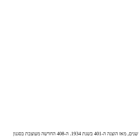
קבוצת לובינסקי משיקה בישראל את פיג'ו 408 החדשה. ה-408 החדשה מחזירה את סדרה 400 המיתולוגית של פיג'ו ששורשיה נפרשים על פני כמעט 90 שנים, מאז הוצגה ה-401 בשנת 1934. ה-408 החדשה מעוצבת בסגנון