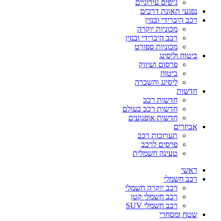
ג'יפים עירוניים
נפגעי תאונת דרכים
רכב היברידי ובנזין
מכוניות יוקרה
רכב היברידי ובנזין
מכוניות ספורט
ביטוח וליסינג
פרסום ושיווק
ביטוח
ליסינג והשכרה
חדשות
חדשות רכב
חדשות רכב בעולם
חדשות אופנועים
אביזרים
תערוכות רכב
פרסים לרכב
טעינה חשמלית
ראשי
רכב חשמלי
רכב יוקרה חשמלי
רכב חשמלי קטן
רכב חשמלי SUV
שטח ומסחרי