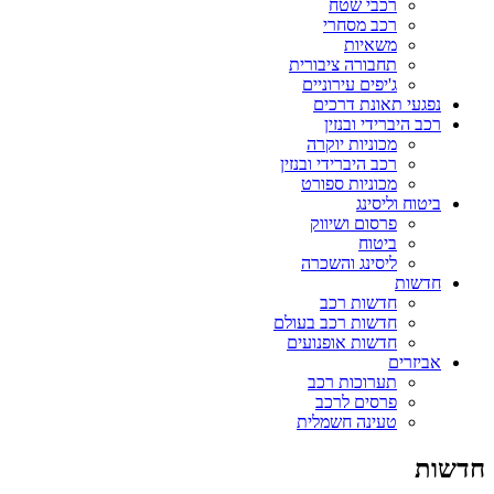
רכבי שטח
רכב מסחרי
משאיות
תחבורה ציבורית
ג'יפים עירוניים
נפגעי תאונת דרכים
רכב היברידי ובנזין
מכוניות יוקרה
רכב היברידי ובנזין
מכוניות ספורט
ביטוח וליסינג
פרסום ושיווק
ביטוח
ליסינג והשכרה
חדשות
חדשות רכב
חדשות רכב בעולם
חדשות אופנועים
אביזרים
תערוכות רכב
פרסים לרכב
טעינה חשמלית
דשות