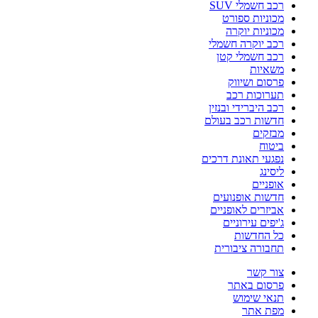
רכב חשמלי SUV
מכוניות ספורט
מכוניות יוקרה
רכב יוקרה חשמלי
רכב חשמלי קטן
משאיות
פרסום ושיווק
תערוכות רכב
רכב היברידי ובנזין
חדשות רכב בעולם
מבזקים
ביטוח
נפגעי תאונת דרכים
ליסינג
אופניים
חדשות אופנועים
אביזרים לאופניים
ג'יפים עירוניים
כל החדשות
תחבורה ציבורית
צור קשר
פרסום באתר
תנאי שימוש
מפת אתר