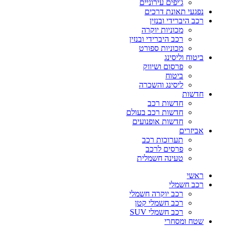
ג'יפים עירוניים
נפגעי תאונת דרכים
רכב היברידי ובנזין
מכוניות יוקרה
רכב היברידי ובנזין
מכוניות ספורט
ביטוח וליסינג
פרסום ושיווק
ביטוח
ליסינג והשכרה
חדשות
חדשות רכב
חדשות רכב בעולם
חדשות אופנועים
אביזרים
תערוכות רכב
פרסים לרכב
טעינה חשמלית
ראשי
רכב חשמלי
רכב יוקרה חשמלי
רכב חשמלי קטן
רכב חשמלי SUV
שטח ומסחרי