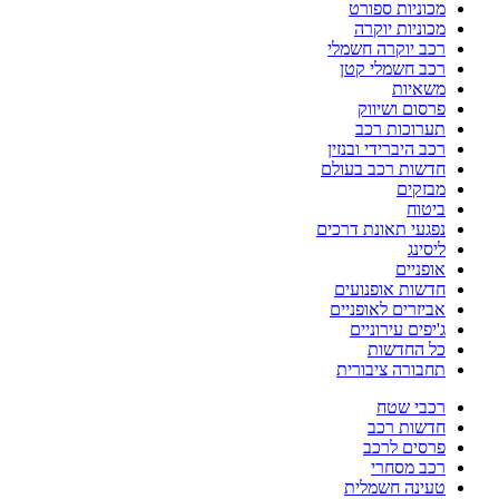
מכוניות ספורט
מכוניות יוקרה
רכב יוקרה חשמלי
רכב חשמלי קטן
משאיות
פרסום ושיווק
תערוכות רכב
רכב היברידי ובנזין
חדשות רכב בעולם
מבזקים
ביטוח
נפגעי תאונת דרכים
ליסינג
אופניים
חדשות אופנועים
אביזרים לאופניים
ג'יפים עירוניים
כל החדשות
תחבורה ציבורית
רכבי שטח
חדשות רכב
פרסים לרכב
רכב מסחרי
טעינה חשמלית