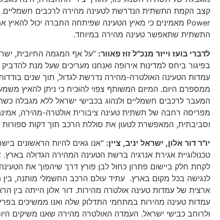
Power מאמינים כי מאיץ הטעינה שפיתחה החברה יכול להאיץ 
התשתית שתאפשר טעינה מהירה במיוחד.
לדברי בועז וייזר מנכ"ל זוז פאוור:
"על אף המגמה החיובית, ישר
בפיגור ביחס למדינות אירופה ואנחנו מעריכים שעל מנת להדביק
ממספרם היום. המיזם המשותף צפוי להוכיח כי ניתן להאיץ משמע
המעבר לרכבים חשמליים ולנהוג בכבישי ישראל ללא מגבלה כשהנ
מפריסה רחבה של תשתית טעינה ציבורית אולטרה-מהירה, אמינה ו
וסביבתית, המאפשרת לטעון את סוללת הרכב תוך דקות ספורות ב
יו"ר דור אלון, ישראל יניב, ציין:
"אנו גאים להיות הראשונים בי
טכנולוגיית אגירת אנרגיה ברשת הטעינה המהירה הגדולה בארץ. ד
לקחת חלק ביישום פתרון כחול לבן פורץ דרך שיהפוך את הטעינה
לנגישה בכל מקום בארץ. עתיד עולם הרכב החשמלי מותנה, בין 
ארצית של עמדות טעינה אולטרה מהירות. דור אלון הייתה בין הר
עמדות טעינה מהירות במתחמי התדלוק שלה ואנו ממשיכים בפרי
ולרוחב כבישי ישראל. העמדה האולטרה מהירה שאנו משיקים היו