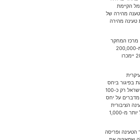
מל הקיימת
טענה מהירה של
טעינה מהירה
פי ממצאי מרכז המחקר
והמידע בכנסת, ב-2025 צפויים לנסוע על כבישי ישראל למעלה מ-200,000
רכבים חשמליים, והממשלה אף הגדירה יעד אגרסיבי לפיו ב-2030 יימכרו
 העיקרית
ת בפיגור ביחס
לתוכניות של משרד האנרגיה, וביחס למגמות בעולם: כיום, ישנן בישראל רק כ-100
 מדברים על יחס
הטעינה הציבורית
המהירה הנדרשת עבורם. מכאן, שכבר ב-2025 נדרשות בישראל יותר מ-1,000
הטעינה ופריסה
לה שמאיטה את