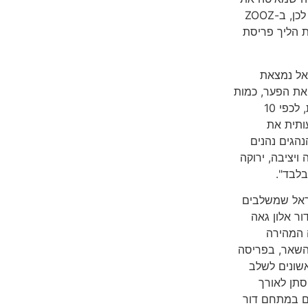
קצב הקמת התשתית הנדרשת לטעינה מהירה לרכבים חשמליים. לכן, ב-ZOOZ
את הליך פריסת
אל נמצאת
 את הפער, כמות
עמדות הטעינה האולטרה-מהירה נדרשת לגדול, תוך שנים בודדות, לכפי 10
ותית את
הגים נהנים
יציבה, ירוקה
לבד".
שראל שמשלבים
ור אלון גאה
 המהירה
השאר, בפריסה
אשונים לשלב
סתן לאורך
ם במתחם דור