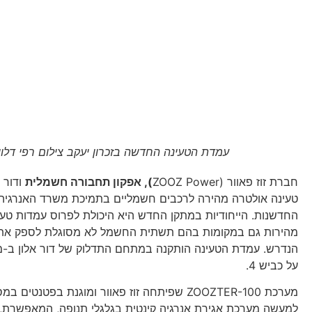
עמדת הטעינה החדשה בזכרון יעקב צילום רפי דלוי
חברת זוז פאוור (ZOOZ Power
), אפקון תחבורה חשמלית
ודור 
טעינה אולטרה מהירה לרכבים חשמליים בתמיכת משרד האנרגיה 
החדשנות. הייחודיות במתקן החדש היא היכולת לפרוס עמדות טעי
מהירות גם במקומות בהם תשתית החשמל לא מסוגלת לספק את
הנדרש. עמדת הטעינה הותקנה במתחם התדלוק של דור אלון ב-מול
על כביש 4.
מערכת ZOOZTER-100 שפיתחה זוז פאוור ומוגנת בפטנטי
למעשה מערכת אגירת אנרגיה קינטית בגלגלי תנופה, המאפשרת, 