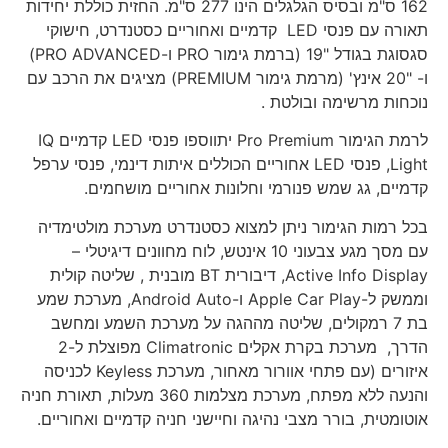
162 ס"מ ובסיס הגלגלים הינו 277 ס"מ. החזית כוללת יחידות
תאורה עם פנסי LED קדמיים ואחוריים כסטנדרט, חישוקי
סגסוגת בגודל "19 (ברמת גימור PRO ו-PRO ADVANCED)
ו- "20 אינץ' (מרמת גימור PREMIUM) מציגים את הרכב עם
נוכחות מרשימה ובולטת .
לרמת הגימור Pro Premium יתווספו פנסי LED קדמיים IQ
Light, פנסי LED אחוריים הכוללים איתות דינמי, פנסי ערפל
קדמיים, גג שמש פנורמי וחלונות אחוריים מושחמים.
בכל רמות הגימור ניתן למצוא כסטנדרט מערכת מולטימדיה
עם מסך מגע צבעוני 10 אינטש, לוח מחוונים דיגיטלי –
Active Info Display, דיבורית BT מובנית , שליטה קולית
וממשק ל-Apple Car Play ו-Android Auto, מערכת שמע
בת 7 רמקולים, שליטה מההגה על מערכת השמע ומחשב
הדרך, מערכת בקרת אקלים Climatronic מפוצלת ל-2
איזורים (עם פתחי אוורור מאחור, מערכת Keyless לכניסה
והנעה ללא מפתח, מערכת מצלמות 360 מעלות, תאורת חניה
אוטומטית, בורר מצבי נהיגה וחיישני חניה קדמיים ואחוריים.