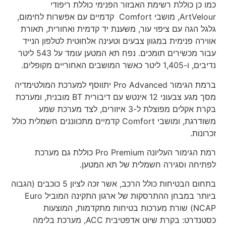
כמו כן כוללת רשימת האבזור הפנימי כוללת ריפודי
ArtVelour, מושבי Comfort קדמיים עם אפשרות לחימום,
גלגל הגה עם ציפוי עור, משענת יד קדמית ואחורית, תאורת
אווירה פנימית במגוון צבעים וטעינה אלחוטית לטלפון הנייד
עבור מכשירים תומכים. נפח תא המטען עומד על 543 ליטר
נדיבים, ו-1,405 ליטר כאשר המושבים האחוריים מקופלים.
ברמת הגימור Pro Advanced יתווסף למערכת המולטימדיה
מסך מגע צבעוני 12 אינטש עם דיבורית BT מובנית, ומערכת
בקרת אקלים מפוצלת ל-3 איזורים, לצד מערכת שמע
משודרגת, ומושבי Comfort קדמיים מתכווננים חשמלית כולל
זכרונות.
רמת הגימור העליונה Pro Premium כוללת גם מערכת
לפתיחה וסגירה חשמלית של תא המטען.
בתחום הבטיחות כולל הרכב, אשר זכה לציון 5 כוכבים (הגבוה
ביותר במבחן ההתרסקות של ארגון התקינה המוביל Euro
NCAP) שורת מערכות בטיחות מתקדמות, המוצעות
כסטנדרט: בקרת שיוט אדפטיבית ACC, מערכת בלימה