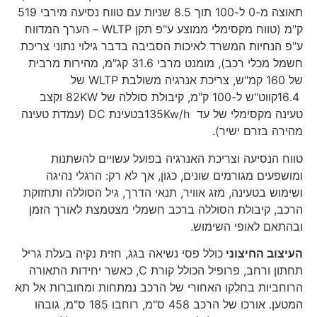
תאוצה מ-0 ל-100 תוך 8.5 שניות עם טווח נסיעה מירבי 519
ק"מ (טווח מקסימלי ממוצע ע"פ תקן WLTP – הערך המדווח
ע"פ הנחיות המשרד לאיכות הסביבה בדבר גילוי נתוני צריכת
חשמל מכלי רכב), מומנט מרבי 31.6 קג"מ, מהירות מרבית
של 160 קמ"ש, צריכת אנרגיה משולבת WLTP של
16.4קווט"ש ל-100 ק"מ, קיבולת סוללה של 82KW וקצב
טעינה מקסימלי של עד 135Kw/hבטעינת DC (עמדת טעינה
מהירה בזרם ישיר).
טווח הנסיעה וצריכת האנרגיה בפועל עשויים להשתנות
ומושפעים מגורמים שונים, כגון, אך לא רק: הרגלי נהיגה
ושימוש בטעינה, מזג אוויר, תנאי הדרך, גיל הסוללה ותחזוקת
הרכב, קיבולת הסוללה ברכב חשמלי מצטמצת לאורך הזמן
ובהתאם לאופי השימוש.
העיצוב החיצוני
כולל פסי נשיאה בגג, חזית נקיה בעלת גריל
תחתון ורחב, פרופיל הכולל קורת C, כאשר יחידות התאורה
הרוחביות בחלקו האחורי של הרכב נמתחות ומחוברות אל תא
המטען. אורכו של הרכב 458 ס"מ, רוחבו 185 ס"מ, גובהו