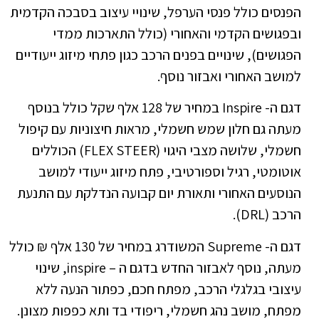
הפנסים כולל פנסי הערפל, שינויי עיצוב בסבכה הקדמית
ובפגושים הקדמי והאחורי (כולל התארכות ממדי
הפגושים), שינויים בפנים הרכב כגון פתחי מיזוג ייעודיים
למושב האחורי ואבזור נוסף.
דגם ה- Inspire במחיר של 128 אלף שקל כולל בנוסף
מעתה גם חלון שמש חשמלי, מראות חיצוניות עם קיפול
חשמלי, שלושה מצבי היגוי (FLEX STEER) הכוללים
אוטומטי, רגיל וספורטיבי, פתח מיזוג ייעודי למושב
הנוסעים האחורי ותאורת יום קבועה הנדלקת עם התנעת
הרכב (DRL).
דגם ה- Supreme המשודרג במחיר של 130 אלף ₪ כולל
מעתה, נוסף לאבזור החדש בדגם ה – inspire, שינוי
עיצובי בגלגלי הרכב, מפתח חכם, כפתור הנעה ללא
מפתח, מושב נהג חשמלי, ריפודי בד ותא כפפות מצונן.