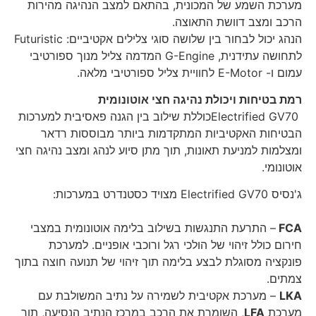
מערכת השמע של המכונית, בהתאם למצב הנהיגה מהירות
הרכב ומצב דוושת התאוצה.
הנהג יכול לבחור בין שלושה סוגי צלילים אקטיביים: Futuristic
לתחושה עתידנית, G-Engine המדמה צליל מנוך ספורטיבי
עמום ו- E-Motor לחוויית צליל ספורטיבי מלאה.
רמת בטיחות ויכולת נהיגה חצי אוטונומית
Electrified GV70כוללת שילוב בין הגנה פאסיבית למערכות
הבטיחות האקטיביות המתקדמות ביותר מבוססות רדאר
ומצלמות למניעת תאונות, תוך מתן סיוע לנהג ומצב נהיגה חצי
אוטונומי.
ג'נסיס Electrified GV70 מצויד כסטנדרט במערכות:
FCA
– התרעת התנגשות בשילוב בלימה אוטונומית במצבי
חירום כולל זיהוי של הולכי רגל ורוכבי אופניים. למערכת
פונקציה מסוגלת לבצע בלימה תוך זיהוי של תנועה חוצה בתוך
צמתים.
LKA
– מערכת אקטיבית לשמירה על נתיב המשולבת עם
מערכת
LFA
, השומרת את הרכב במרכז הנתיב הנסיעה, תוך