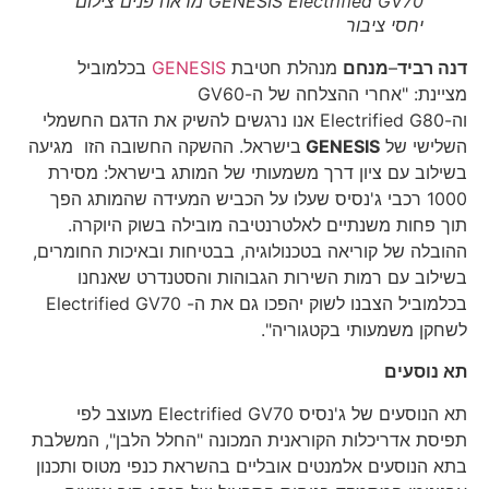
GENESIS Electrified GV70 מראה פנים צילום
יחסי ציבור
דנה רביד
–
מנחם
מנהלת חטיבת
GENESIS
בכלמוביל
מציינת: "אחרי ההצלחה של ה-GV60
וה-Electrified G80 אנו נרגשים להשיק את הדגם החשמלי
השלישי של
GENESIS
בישראל. ההשקה החשובה הזו מגיעה
בשילוב עם ציון דרך משמעותי של המותג בישראל: מסירת
1000 רכבי ג'נסיס שעלו על הכביש המעידה שהמותג הפך
תוך פחות משנתיים לאלטרנטיבה מובילה בשוק היוקרה.
ההובלה של קוריאה בטכנולוגיה, בבטיחות ובאיכות החומרים,
בשילוב עם רמות השירות הגבוהות והסטנדרט שאנחנו
בכלמוביל הצבנו לשוק יהפכו גם את ה- Electrified GV70
לשחקן משמעותי בקטגוריה".
תא נוסעים
תא הנוסעים של ג'נסיס Electrified GV70 מעוצב לפי
תפיסת אדריכלות הקוראנית המכונה "החלל הלבן", המשלבת
בתא הנוסעים אלמנטים אובליים בהשראת כנפי מטוס ותכנון