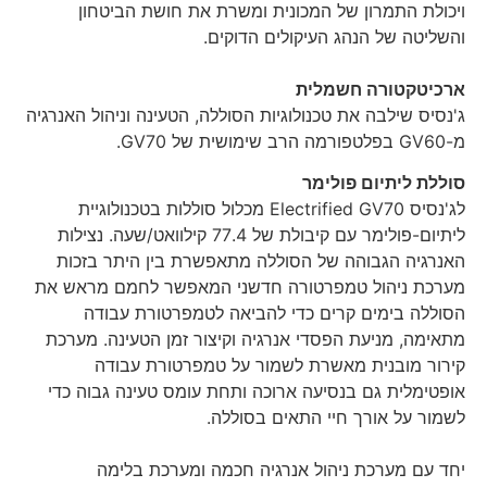
ויכולת התמרון של המכונית ומשרת את חושת הביטחון
והשליטה של הנהג העיקולים הדוקים.
ארכיטקטורה חשמלית
ג'נסיס שילבה את טכנולוגיות הסוללה, הטעינה וניהול האנרגיה
מ-GV60 בפלטפורמה הרב שימושית של GV70.
סוללת ליתיום פולימר
לג'נסיס Electrified GV70 מכלול סוללות בטכנולוגיית
ליתיום-פולימר עם קיבולת של 77.4 קילוואט/שעה. נצילות
האנרגיה הגבוהה של הסוללה מתאפשרת בין היתר בזכות
מערכת ניהול טמפרטורה חדשני המאפשר לחמם מראש את
הסוללה בימים קרים כדי להביאה לטמפרטורת עבודה
מתאימה, מניעת הפסדי אנרגיה וקיצור זמן הטעינה. מערכת
קירור מובנית מאשרת לשמור על טמפרטורת עבודה
אופטימלית גם בנסיעה ארוכה ותחת עומס טעינה גבוה כדי
לשמור על אורך חיי התאים בסוללה.
יחד עם מערכת ניהול אנרגיה חכמה ומערכת בלימה