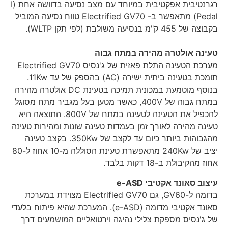
רגרנטיבית אפקטיבית במיוחד עם מצב נסיעה בדוושה אחת (I
Pedal) מתאפשר ב- Electrified GV70 טווח נסיעה המוביל
בקבוצה של 455 ק"מ בנסיעה משולבת (לפי תקן WLTP).
טעינה אולטרה מהירה במתח גבוה
מערכת הטעינה התלת פאזית של ג'נסיס Electrified GV70
תומכת בטעינה ביתית ישירה (AC) בהספק של עד 11Kw.
בנוסף מוטמעת במכונית תמיכה בטעינת DC אולטרה מהירה
במתח גבוה של 400V, כאשר מטען בעל מגביר מתח מסוגל
להכפיל את הטעינה לטעינה במתח של 800V. התוצאה היא
טעינה מהירה לאורך זמן בעמדות טעינה שונות ומהירות טעינה
מהגבוהות ביותר כיום עד לקצב של 350Kw. בקצב טעינה
יציב של 240Kw מתאפשרת טעינת הסוללה מ-10 אחוז ל-80
אחוז מהקיבולת ב-18 דקות בלבד.
עיצוב סאונד אקטיבי
e-ASD
בדומה ל-GV60, גם Electrified GV70 מצוידת במערכת
סאונד אקטיבי מדומה (e-ASD). המערכת שהיא פיתוח בלעדי
של ג'נסיס מספקת צלילי נהיגה וירטואליים המושמעים דרך