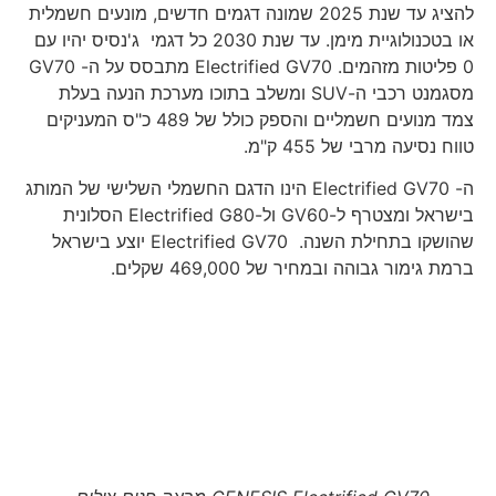
להציג עד שנת 2025 שמונה דגמים חדשים, מונעים חשמלית
או בטכנולוגיית מימן. עד שנת 2030 כל דגמי ג'נסיס יהיו עם
0 פליטות מזהמים. Electrified GV70 מתבסס על ה- GV70
מסגמנט רכבי ה-SUV ומשלב בתוכו מערכת הנעה בעלת
צמד מנועים חשמליים והספק כולל של 489 כ"ס המעניקים
טווח נסיעה מרבי של 455 ק"מ.
ה- Electrified GV70 הינו הדגם החשמלי השלישי של המותג
בישראל ומצטרף ל-GV60 ול-Electrified G80 הסלונית
שהושקו בתחילת השנה. Electrified GV70 יוצע בישראל
ברמת גימור גבוהה ובמחיר של 469,000 שקלים.