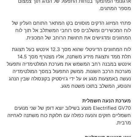
ארגונומי המתמקד בנוחות התפעול של הנהג תוך צמצום
מספר המתגים.
פתחי המיזוג הדקים מוסווים בקו המתאר התוחם העליון של
לוח המכשירים ומשלבים פס רוחבי המשתלב אל תוך לוח
המחוונים ומדגישים את תחושת הרוחב של המכונית.
לוח המחוונים הדיגיטלי שהוא מסך 12.3 אינטש בעל תצוגת
תלת ממד ותצוגת מידע משתנה, אליו מצטרף מסך 14.5
אינטש במבנה רחב המשמש את מערכת המולטימדיה ותפעול
מערכות הרכב השונות. ממשק התפעול במסך המולטימדיה
נעשה באמצעות מגע או על ידי ג'ויסטיק בקונסולה שבין הנהג
והנוסע, המשלב בתוכו משטח מגע.
מערכת הנעה חשמלית
Electrified GV70 מוצע בשילוב יוצא דופן של שני מנועים
חשמליים חזקים והנעה כפולה עם חלוקת כוח משתנה לאחיזה
מרבית.