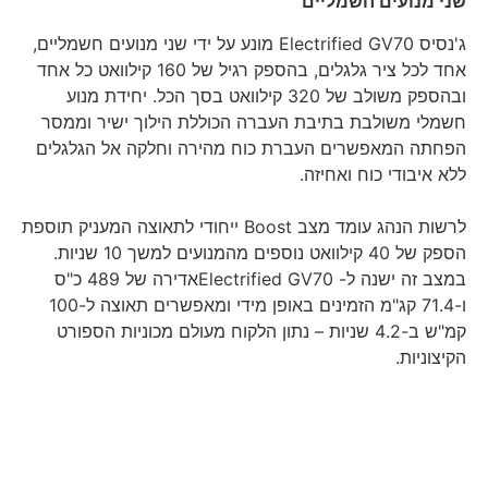
שני מנועים חשמליים
ג'נסיס Electrified GV70 מונע על ידי שני מנועים חשמליים,
אחד לכל ציר גלגלים, בהספק רגיל של 160 קילוואט כל אחד
ובהספק משולב של 320 קילוואט בסך הכל. יחידת מנוע
חשמלי משולבת בתיבת העברה הכוללת הילוך ישיר וממסר
הפחתה המאפשרים העברת כוח מהירה וחלקה אל הגלגלים
ללא איבודי כוח ואחיזה.
לרשות הנהג עומד מצב Boost ייחודי לתאוצה המעניק תוספת
הספק של 40 קילוואט נוספים מהמנועים למשך 10 שניות.
במצב זה ישנה ל- Electrified GV70אדירה של 489 כ"ס
ו-71.4 קג"מ הזמינים באופן מידי ומאפשרים תאוצה ל-100
קמ"ש ב-4.2 שניות – נתון הלקוח מעולם מכוניות הספורט
הקיצוניות.