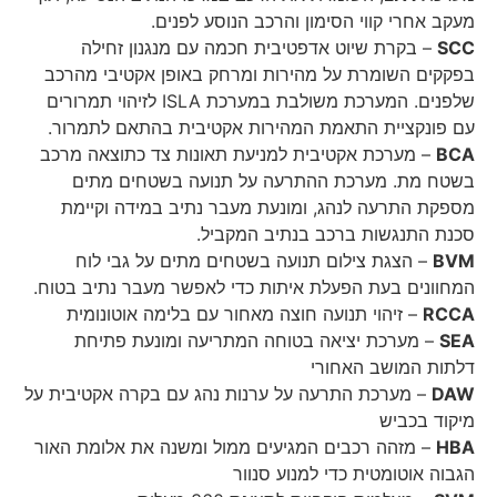
מעקב אחרי קווי הסימון והרכב הנוסע לפנים.
SCC
– בקרת שיוט אדפטיבית חכמה עם מנגנון זחילה
בפקקים השומרת על מהירות ומרחק באופן אקטיבי מהרכב
שלפנים. המערכת משולבת במערכת ISLA לזיהוי תמרורים
עם פונקציית התאמת המהירות אקטיבית בהתאם לתמרור.
BCA
– מערכת אקטיבית למניעת תאונות צד כתוצאה מרכב
בשטח מת. מערכת ההתרעה על תנועה בשטחים מתים
מספקת התרעה לנהג, ומונעת מעבר נתיב במידה וקיימת
סכנת התנגשות ברכב בנתיב המקביל.
BVM
– הצגת צילום תנועה בשטחים מתים על גבי לוח
המחוונים בעת הפעלת איתות כדי לאפשר מעבר נתיב בטוח.
RCCA
– זיהוי תנועה חוצה מאחור עם בלימה אוטונומית
SEA
– מערכת יציאה בטוחה המתריעה ומונעת פתיחת
דלתות המושב האחורי
DAW
– מערכת התרעה על ערנות נהג עם בקרה אקטיבית על
מיקוד בכביש
HBA
– מזהה רכבים המגיעים ממול ומשנה את אלומת האור
הגבוה אוטומטית כדי למנוע סנוור