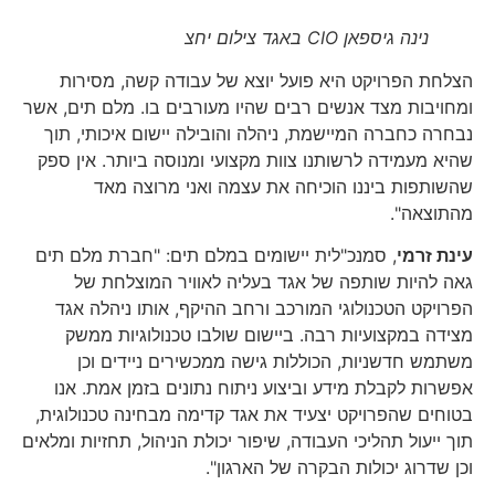
נינה גיספאן CIO באגד צילום יחצ
הצלחת הפרויקט היא פועל יוצא של עבודה קשה, מסירות
ומחויבות מצד אנשים רבים שהיו מעורבים בו. מלם תים, אשר
נבחרה כחברה המיישמת, ניהלה והובילה יישום איכותי, תוך
שהיא מעמידה לרשותנו צוות מקצועי ומנוסה ביותר. אין ספק
שהשותפות ביננו הוכיחה את עצמה ואני מרוצה מאד
מהתוצאה".
עינת זרמי
, סמנכ"לית יישומים במלם תים: "חברת מלם תים
גאה להיות שותפה של אגד בעליה לאוויר המוצלחת של
הפרויקט הטכנולוגי המורכב ורחב ההיקף, אותו ניהלה אגד
מצידה במקצועיות רבה. ביישום שולבו טכנולוגיות ממשק
משתמש חדשניות, הכוללות גישה ממכשירים ניידים וכן
אפשרות לקבלת מידע וביצוע ניתוח נתונים בזמן אמת. אנו
בטוחים שהפרויקט יצעיד את אגד קדימה מבחינה טכנולוגית,
תוך ייעול תהליכי העבודה, שיפור יכולת הניהול, תחזיות ומלאים
וכן שדרוג יכולות הבקרה של הארגון".