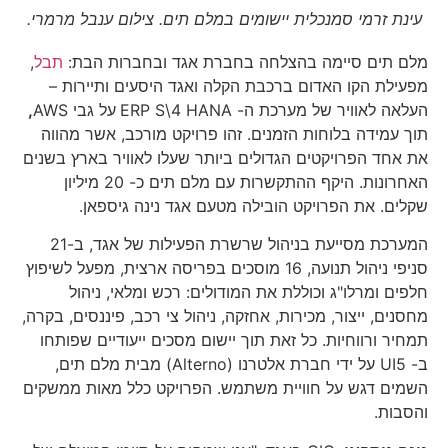
עינת זרמי סמנכלית יישומים במלם תים. צילום ענבל מרמרי.
מלם תים סיימה בהצלחה בחברת אגד ובחברות הבת:
תבל
,
מפעילת הקו האדום ברכבת הקלה ואגד היסעים ותיירות –
העלאה לאוויר של מערכת ה- ERP S\4 HANA
על גבי AWS
,
תוך עמידה בלוחות הזמנים. זהו פרויקט מורכב, אשר מהווה
את אחד הפרויקטים הגדולים ביותר שעלו לאוויר בארץ בשנים
האחרונות. היקף ההתקשרות עם מלם תים כ- 20 מיליון
שקלים. את הפרויקט הובילה מטעם אגד נינה גיספאן.
המערכת מסייעת בניהול שרשרת הפעילות של אגד, ב-21
סניפי ניהול תנועה, 16 מוסכים בפריסה ארצית, מפעל לשיפוץ
חלפים ומרלו"ג וכוללת את המודולים: רכש ומלאי, ניהול
מחסנים, ייצור, מכירות, אחזקה, ניהול צי רכב, פיננסים, בקרה,
תמחיר ורווחיות. כל זאת תוך יישום מסכים ייעודיים שפותחו
ב- UI5 על ידי חברת אלטרנו (Alterno) מבית מלם תים,
השמים דגש על חוויית משתמש. הפרויקט כלל מאות ממשקים
והסבות.