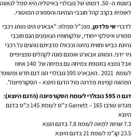
בשנות ה- 50. דמותו של נובולרי באיטליה היא סמל לגאווה
לאומית בקרב קהל חובבי הנהיגה והספורט המוטורי.
לדברי
שי פלדמן
, מנכ"ל סמלת: "אבארט הינו מותג רכבי
ספורט איטלקי ייחודי, שלקוחותיו הנאמנים הנם חובבי
נהיגת כביש וחווית נהיגה וככאלו מרביתם נוהגים על רכבי
גיר ידני. המותג אבארט אומנם פונה לקהלים ספציפיים
אבל נמצא בתנופת צמיחה עם צמיחה של 140 אחוז
לעומת 2021 . האבארט 595 נובולרי הנו דגם חדש ומשופר
המהווה קפיצת מדרגה מול הדגם היוצא – הסקורפיונה".
דגם ה 595 נובולרי לעומת הסקורפיונה (הדגם היוצא):
מגדש טורבו Garrett – 165 כ"ס לעומת 145 כ"ס בדגם
היוצא
7.3 שניות למאה לעומת 7.8 בדגם הוצא
23.5 קג"מ לעומת 21 בדגם היוצא