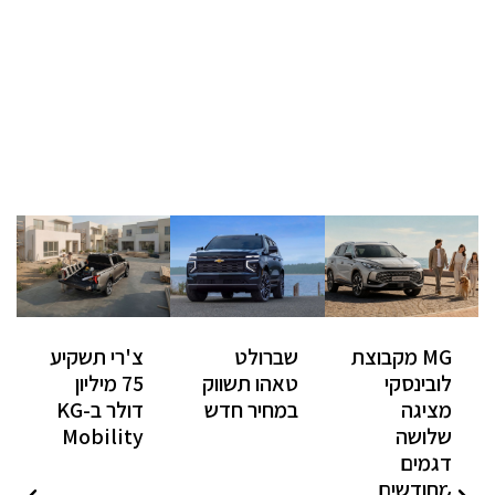
MG מקבוצת
שברולט
צ'רי תשקיע
לובינסקי
טאהו תשווק
75 מיליון
מציגה
במחיר חדש
דולר ב-KG
שלושה
Mobility
דגמים
מחודשים