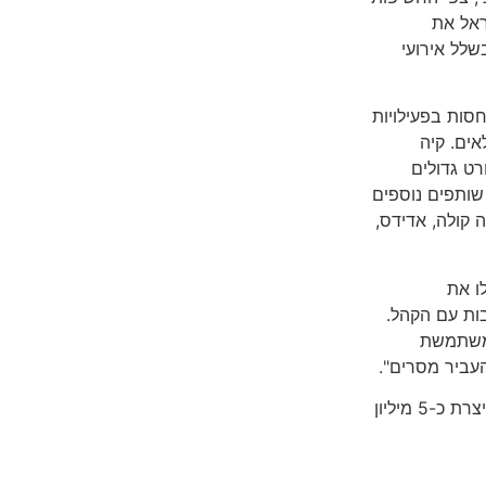
 ישראל את
שלל אירועי
סות בפעילויות
אים. קיה
רט גדולים
Australian Tennis Open, FIFA Wo ועוד. שותפים נוספים
יים למשחקי המונדיאל 2014 הם קוקה קולה, אדידס,
ו את
בות עם הקהל.
ומשתמשת
עביר מסרים".
קבוצת יונדאי-קיה היא חברת הרכב הרביעית בגודלה בעולם, המייצרת כ-5 מיליון