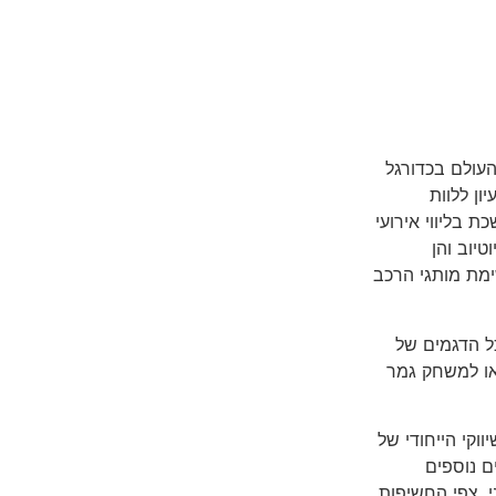
העולם בכדורגל
. הרעיון ללוות
בליווי אירועי
יוב והן
ה בראש רשימת מותגי הרכב
ל הדגמים של
VIP למשחק חצי גמר או למשחק גמר
וקי הייחודי של
ם נוספים
ח ראשוני, צפי החשיפות