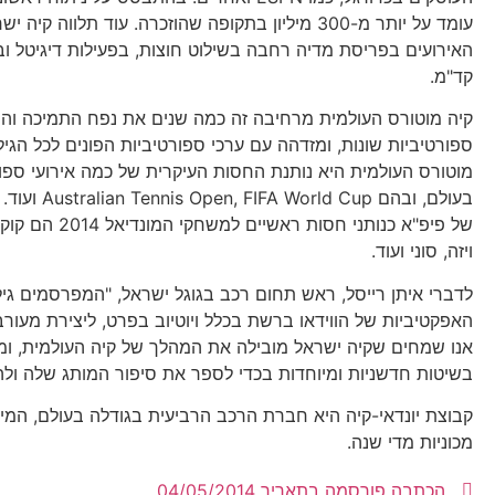
עומד על יותר מ-300 מיליון בתקופה שהוזכרה. עוד תלווה קיה
האירועים בפריסת מדיה רחבה בשילוט חוצות, בפעילות דיגיטל וב
קד"מ.
קיה מוטורס העולמית מרחיבה זה כמה שנים את נפח התמיכה והח
ספורטיביות שונות, ומזדהה עם ערכי ספורטיביות הפונים לכל הגיל
מוטורס העולמית היא נותנת החסות העיקרית של כמה אירועי ספו
בעולם, ובהם rld Cup
של פיפ"א כנותני חסות ראש
ויזה, סוני ועוד.
לדברי איתן רייסל, ראש תחום רכב בגוגל ישראל, "המפרסמים גיל
האפקטיביות של הווידאו ברשת בכלל ויוטיוב בפרט, ליצירת מעור
אנו שמחים שקיה ישראל מובילה את המהלך של קיה העולמית, 
בשיטות חדשניות ומיוחדות בכדי לספר את סיפור המותג שלה ולה
מכוניות מדי שנה.
הכתבה פורסמה בתאריך
04/05/2014