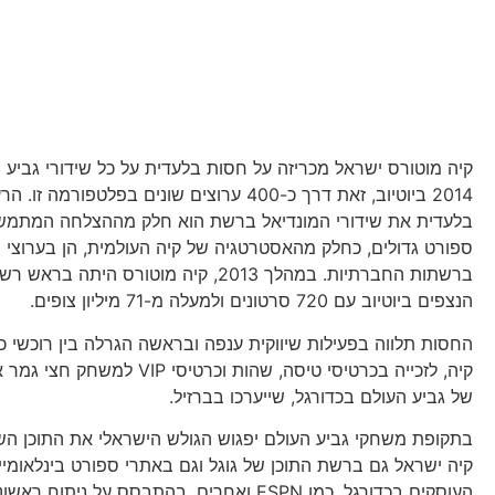
קיה מוטורס ישראל מכריזה על חסות בלעדית על כל שידורי גביע 
2014 ביוטיוב, זאת דרך כ-400 ערוצים שונים בפלטפורמה זו
בלעדית את שידורי המונדיאל ברשת הוא חלק מההצלחה המתמשכת 
ספורט גדולים, כחלק מהאסטרטגיה של קיה העולמית, הן בערוצי יוט
ברשתות החברתיות. במהלך 2013, קיה מוטורס הית
הנצפים ביוטיוב עם 720 סרטונים ולמעלה מ-71 מיליון צופים.
החסות תלווה בפעילות שיווקית ענפה ובראשה הגרלה בין רוכשי כ
קיה, לזכייה בכרטיסי טיסה, שהות וכרטיסי 
של גביע העולם בכדורגל, שייערכו בברזיל.
בתקופת משחקי גביע העולם יפגוש הגולש הישראלי את התוכן השיו
קיה ישראל גם ברשת התוכן של גוגל וגם באתרי ספורט בינלאומיי
העוסקים בכדורגל, כמו ESPN ואחרים. בהתבסס על ניתו