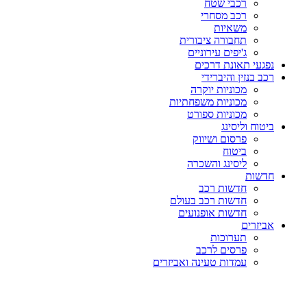
רכבי שטח
רכב מסחרי
משאיות
תחבורה ציבורית
ג'יפים עירוניים
נפגעי תאונת דרכים
רכב בנזין והיברידי
מכוניות יוקרה
מכוניות משפחתיות
מכוניות ספורט
ביטוח וליסינג
פרסום ושיווק
ביטוח
ליסינג והשכרה
חדשות
חדשות רכב
חדשות רכב בעולם
חדשות אופנועים
אביזרים
תערוכות
פרסים לרכב
עמדות טעינה ואביזרים