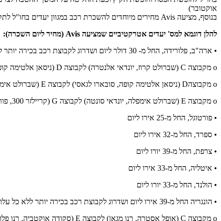
אוקטובר)
בנוסף, מציעה Avis מחירים מיוחדים להשכרת רכב במגוון יעדים בחו"ל לתקופת החגים.
להלן דוגמא למס' יעדים אטרקטיביים שמציעה Avis (מחיר ליום השכרה):
• ארה"ב, פלורידה, החל מ- 30 דולר ליום ושדרוג לקבוצת רכב בכירה יותר ללא כל עלות
o מקבוצה C (שברולט קרוז, יונדאי אלנטרה) לקבוצה D (ניסאן אלטימה קופה, סובארו לגאסי)
o מקבוצהD (ניסאן אלטימה קופה, סובארו לגאסי) לקבוצה E (שברולט אימפלה, יונדאי סונטה)
o מקבוצה E (שברולט אימפלה, יונדאי סונטה) לקבוצה G (קריילזר 300, פורד טאורוס)
• פורטוגל, החל מ-25 אירו ליום
• ספרד, החל מ-32 אירו ליום
• צרפת, החל מ-39 יורו ליום
• איטליה, החל מ-33 אירו ליום
• הולנד, החל מ-33 יורו ליום
• הונגריה החל מ-39 אירו ליום ושדרוג לקבוצת רכב בכירה יותר ללא כל עלות
o מקבוצה C (אופל אסטרה, רנו מגאן) לקבוצה E (סקודה אוקטביה, רנו פלואנס)