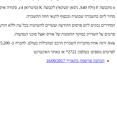
o מקבוצה F (וולוו S40, ניסאן קשקאי) לקבוצה K (סיטרואן c4, סקודה אוקטביה)
מחיר ליום בהשכרה שבועית ובכפוף לתנאי חוזה ההשכרה.
המחירים נכונים ליום פרסום ההודעה ועשויים להשתנות בכל עת וללא הוד
פרטים על השדרוג במוקד ההזמנות של אוויס ואצל סוכני הנסיעות.
Avis הינה אחת מחברות השכרת הרכב המובילות בעולם. לחברה כ- 5,200 סניפי השכרה, בכ – 165 מדינות ברחבי העולם, וביעדים מרכזיים, צי כלי רכב חדיש, נוכחות בכל נמלי התעופה המרכזיים, מערכות ניווט לווייני ועוד.
לפרטים נוספים: בטלפון: 2722* או באתר האינטרנט
הכתבה פורסמה בתאריך
16/09/2017