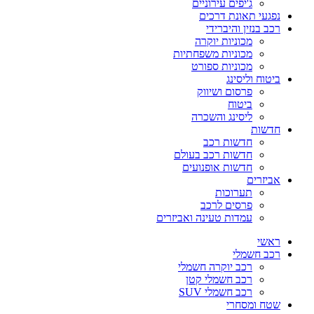
ג'יפים עירוניים
נפגעי תאונת דרכים
רכב בנזין והיברידי
מכוניות יוקרה
מכוניות משפחתיות
מכוניות ספורט
ביטוח וליסינג
פרסום ושיווק
ביטוח
ליסינג והשכרה
חדשות
חדשות רכב
חדשות רכב בעולם
חדשות אופנועים
אביזרים
תערוכות
פרסים לרכב
עמדות טעינה ואביזרים
ראשי
רכב חשמלי
רכב יוקרה חשמלי
רכב חשמלי קטן
רכב חשמלי SUV
שטח ומסחרי